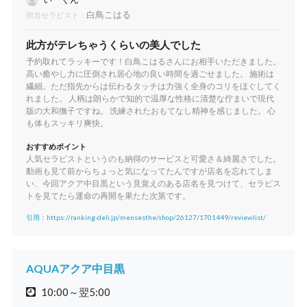
白鳥こはる
担当セラピスト：
此方がテレちゃうくらいの美人でした
予約取れてラッキーです！白鳥こはるさんにお相手いただきました。
高い癒やし力に圧倒され居心地の良い時間を過ごせました。 施術は
繊細。ただ指先からは伝わるタッチは力強く全身のコリをほぐしてく
れました。 人柄は朗らかで知的で温厚な性格に清楚な佇まいで現代
版の大和撫子ですね。 洗練されたおもてなし精神を感じました。 心
も体もスッキリ爽快。
おすすめポイント
人気セラピストというのも納得のサービスと可愛さ＆綺麗さでした。
動画も見て前からちょっと気になってたんですが店名を忘れてしま
い、今回アクア中目黒という見覚えのある店名を見つけて、セラピス
トを見てたら運命の再開を果たた次第です。
引用：https://ranking-deli.jp/mensesthe/shop/26127/1701449/reviewlist/
AQUAアクア中目黒
10:00～翌5:00