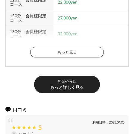
22,000yen
コース
150分 会員様限定
27,000yen
コース
180分 会員様限定
32,000yen
コース
究極のアロマトリートメントで、全身のリンパを流しながら心身の不調を整えます。 ～指圧・オイル・パウ
ダー・リンパドレナージュ～
もっと見る
その他
入会金
無料
NET指名料
1,000yen
料金や写真
もっと詳しく見る
本指名料
2,000yen
延長30分
6,000yen
口コミ
※シャワーのお時間は施術時間に含まれておりませんので、ごゆっくりご堪能下さいませ。
利用日時：2023.04.05
5
いーくん