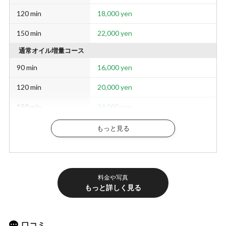
120 min
18,000 yen
150 min
22,000 yen
通常オイル増量コース
90 min
16,000 yen
120 min
20,000 yen
150 min
24,000 yen
ホタルプラン
もっと見る
90 min
16,000 yen
120 min
20,000 yen
料金や写真
150 min
24,000 yen
もっと詳しく見る
ホイップ＋和柄施術着のコミコミプラン。オイル増量は別途2,000円追加となります。
その他料金
口コミ