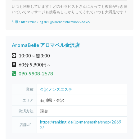
前日まで
0円
いつも利用しています！どのセラピストさんに入っても教育が行き届
いていてマッサージも接客もしっかりしてくれていつも大満足です！
当日
5,000円
引用：https://ranking-deli.jp/mensesthe/shop/26692/
※悪質な場合、無断キャンセルはコース料金全額負担いただきます。
オプション料金
AromaBelle アロマベル金沢店
パウダー
施術着
10:00～翌3:00
¥0
¥1,100（税込）
60分 9,900円～
090-9908-2578
業種
金沢メンズエステ
エリア
石川県・金沢
決済方法
現金
https://ranking-deli.jp/mensesthe/shop/2669
店舗URL
2/