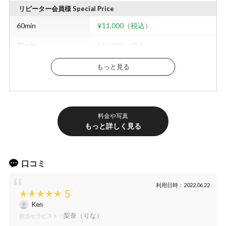
リピーター会員様 Special Price
60min
¥11,000（税込）
75min
¥13,200（税込）
90min
¥16,500（税込）
もっと見る
120min
¥20,900（税込）
その他料金
料金や写真
延長20分
¥4,400（税込）
もっと詳しく見る
指名料
¥1,100（税込）
出張費
¥1,100（税込）～
口コミ
ひげ脱毛
¥3,025（税込）～
利用日時：2022.06.22
5
VIO脱毛
¥8,250（税込）～
Ken
ご予約のキャンセル
梨奈（りな）
担当セラピスト：