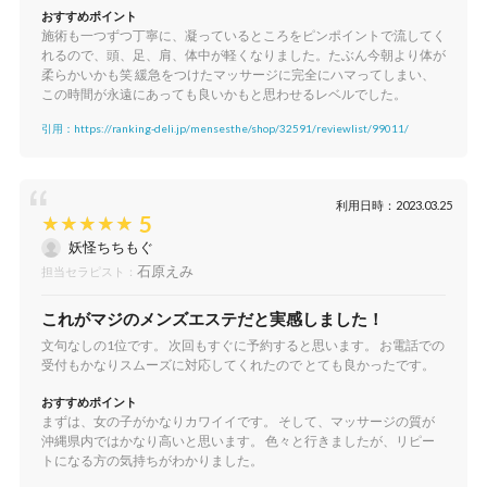
おすすめポイント
施術も一つずつ丁寧に、凝っているところをピンポイントで流してく
れるので、頭、足、肩、体中が軽くなりました。たぶん今朝より体が
柔らかいかも笑 緩急をつけたマッサージに完全にハマってしまい、
この時間が永遠にあっても良いかもと思わせるレベルでした。
引用：https://ranking-deli.jp/mensesthe/shop/32591/reviewlist/99011/
利用日時：2023.03.25
5
妖怪ちちもぐ
石原えみ
担当セラピスト：
これがマジのメンズエステだと実感しました！
文句なしの1位です。 次回もすぐに予約すると思います。 お電話での
受付もかなりスムーズに対応してくれたので とても良かったです。
おすすめポイント
まずは、女の子がかなりカワイイです。 そして、マッサージの質が
沖縄県内ではかなり高いと思います。 色々と行きましたが、リピー
トになる方の気持ちがわかりました。