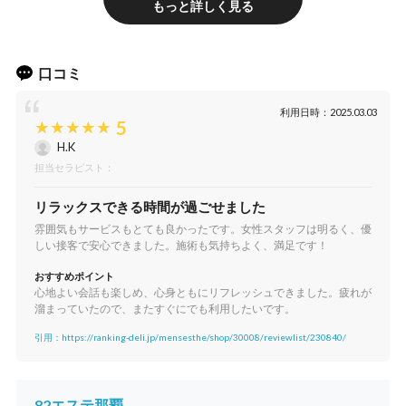
もっと詳しく見る
口コミ
利用日時：2025.03.03
5
H.K
担当セラピスト：
リラックスできる時間が過ごせました
雰囲気もサービスもとても良かったです。女性スタッフは明るく、優
しい接客で安心できました。施術も気持ちよく、満足です！
おすすめポイント
心地よい会話も楽しめ、心身ともにリフレッシュできました。疲れが
溜まっていたので、またすぐにでも利用したいです。
引用：https://ranking-deli.jp/mensesthe/shop/30008/reviewlist/230840/
82エステ那覇