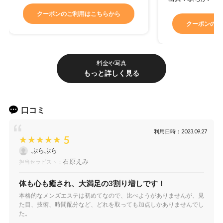
NET指名料
1,000円
クーポンのご利用はこちらから
本指名料
2,000円
クーポンのご
延長30min
6,000円
出張エリア
料金や写真
もっと詳しく見る
那覇市：2,000円
浦添・宜野湾・豊見城：3,000円
南風原・八重瀬・西原・与那原：3,000円
口コミ
糸満・中城：4,000円
北谷・北中城・南城：5,000円
利用日時：2023.09.27
5
読谷・恩納村・名護：6,000〜円
ぷらぷら
石原えみ
担当セラピスト：
体も心も癒され、大満足の3割り増しです！
本格的なメンズエステは初めてなので、比べようがありませんが、見
た目、技術、時間配分など、どれを取っても加点しかありませんでし
た。