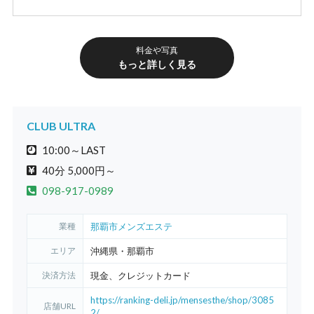
80分
12,000円
料金や写真
100分
18,000円
もっと詳しく見る
その他
指名料
1,000円
CLUB ULTRA
延長20分
4,000円
10:00～LAST
40分 5,000円～
098-917-0989
業種
那覇市メンズエステ
エリア
沖縄県・那覇市
決済方法
現金、クレジットカード
https://ranking-deli.jp/mensesthe/shop/3085
店舗URL
2/