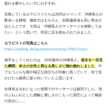
疲れを癒やしたい方におすすめ。
在籍しているセラピストたちは20代がメインで、沖縄美人が
数名いる模様。施術力はもちろん、顔面偏差値も高い美女が
ほとんどです。今回は「沖縄美人のマッサージを体験してみ
たい」という思いで、同店に足を踏み入れてみました。
セラピストの写真はこちら
https://ranking-deli.jp/mensesthe/shop/30852/cast/
相手をしてくれたのは、20代後半の沖縄美人。
彼女を一目見
た瞬間、本土の女性と異なる美しさに惚れ惚れしました
。中
でもつぶらな瞳や端正な顔立ちが印象に残っていて、街で見
かけたら確実に振り向いていたと思います。
全身泡まみれになった状態でのマッサージは格別でした。泡
のふわふわとした感触と優しさのこもった指圧によって極楽
の気分に……。