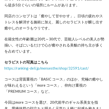
ら徒歩5分ぐらいの場所にルームがあります。
同店のコンセプトは「癒やして甘やかす」。日頃の疲れやス
トレスを解消する施術に加え、麗しのセラピストが醸し出す
癒やしのオーラもウリです。
在籍女性の年齢層は20代～30代で、芸能人レベルの美人が勢
揃い。そばにいるだけで心が癒やされる美貌の持ち主が多く
を占めています。
セラピストの写真はこちら
https://ranking-deli.jp/mensesthe/shop/32591/cast/
コースは背面重視の「BASIC コース」のほか、究極の癒やし
が味わえるという「more コース」、仰向け重視の
「PREMIUM コース」など。
今回はmore コースを選び、20代前半のギャル系美女を指
名。愛嬌抜群の顔立ちと明るく元気な人柄に好感を抱きまし