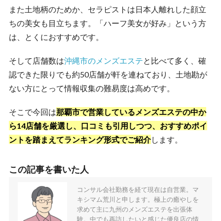
また土地柄のためか、セラピストは日本人離れした顔立
ちの美女も目立ちます。「ハーフ美女が好み」という方
は、とくにおすすめです。
そして店舗数は
沖縄市のメンズエステ
と比べて多く、確
認できた限りでも約50店舗が軒を連ねており、土地勘が
ない方にとって情報収集の難易度は高めです。
そこで今回は
那覇市で営業しているメンズエステの中か
ら14店舗を厳選し、口コミも引用しつつ、おすすめポイ
ントを踏まえてランキング形式でご紹介
します。
この記事を書いた人
コンサル会社勤務を経て現在は自営業。マ
キシマム荒川と申します。極上の癒やしを
求めて主に九州のメンズエステを出張体
験。中でも再訪したいと感じた優良店の情