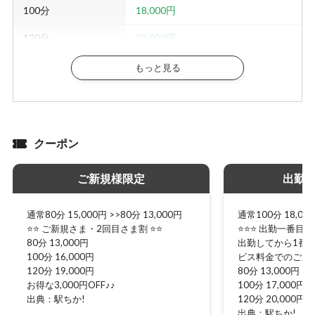
100分
18,000円
120分
22,000円
150分
28,000円
もっと見る
180分
34,000円
240分
46,000円
クーポン
脳汁ヘッドコース
20分
4,000円
ご新規様限定
出勤
40分
7,000円
通常80分 15,000円 >>80分 13,000円
通常100分 18,000
60分
10,000円
⭐️⭐️ ご新規さま・2回目さま割 ⭐️⭐️
⭐️⭐️⭐️ 出勤一番目割引 
80分 13,000円
出勤してから1番
PREMIUM コース
100分 16,000円
ビス料金でのご案
80分
20,000円
120分 19,000円
80分 13,000円
お得な3,000円OFF♪♪
100分 17,000円
その他
出典：駅ちか!
120分 20,000円
出典：駅ちか!