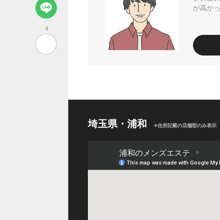
が高か
4
埼玉県・浦和
※住所記載の店舗型のみ表示