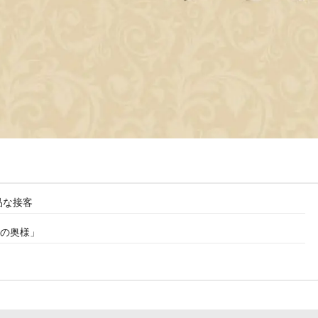
品な接客
の奥様」