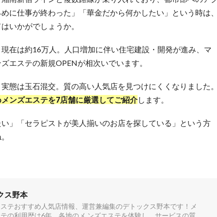
早めに仕事が終わった」「華金だから何かしたい」という時は
てはいかがでしょうか。
現在は約16万人。人口増加に伴い住宅建設・開発が進み、マ
ズエステの新規OPENが相次いでいます。
、実態は玉石混交。質の高い人気店を見つけにくくなりました
メンズエステを7店舗に厳選してご紹介
します。
たい」「セラピストが美人揃いのお店を探している」という方
ね。
クス野本
エステおすすめ人気店情報、運営兼編集のデトックス野本です！メ
テの利用歴は6年。各地のメ ンズエステを体験し、サービスの質