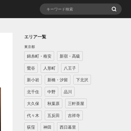
エリア一覧
東京都
錦糸町・格安
新宿・高級
鶯谷
人形町
八王子
新小岩
新橋・汐留
下北沢
北千住
中野
品川
大久保
秋葉原
三軒茶屋
代々木
五反田
吉祥寺
荻窪
神田
西日暮里