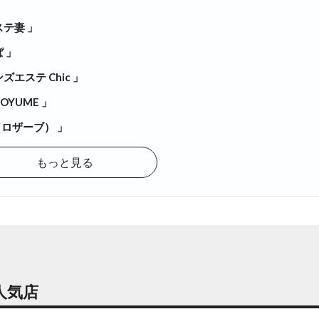
ステ妻 」
 」
ズエステ Chic 」
KOYUME 」
e（ロザーブ） 」
もっと見る
人気店